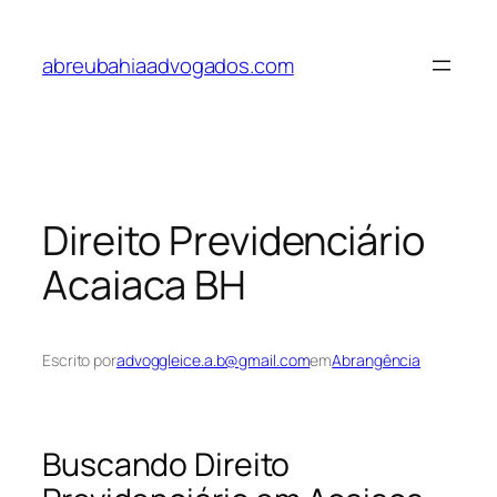
Pular
para
abreubahiaadvogados.com
o
conteúdo
Direito Previdenciário
Acaiaca BH
Escrito por
advoggleice.a.b@gmail.com
em
Abrangência
Buscando Direito