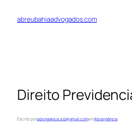
Pular
para
abreubahiaadvogados.com
o
conteúdo
Direito Previdenc
Escrito por
advoggleice.a.b@gmail.com
em
Abrangência