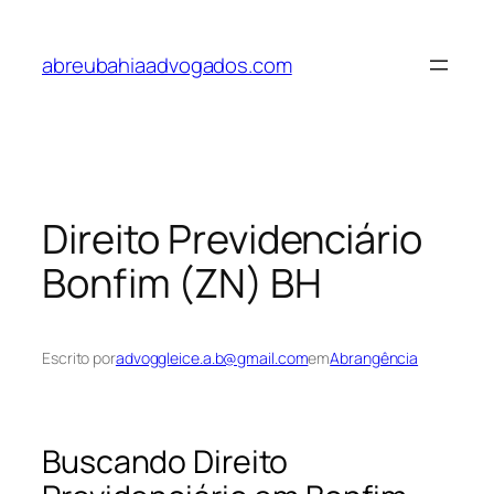
Pular
para
abreubahiaadvogados.com
o
conteúdo
Direito Previdenciário
Bonfim (ZN) BH
Escrito por
advoggleice.a.b@gmail.com
em
Abrangência
Buscando Direito