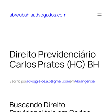
Pular
para
abreubahiaadvogados.com
o
conteúdo
Direito Previdenciário
Carlos Prates (HC) BH
Escrito por
advoggleice.a.b@gmail.com
em
Abrangência
Buscando Direito