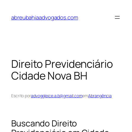
Pular
para
abreubahiaadvogados.com
o
conteúdo
Direito Previdenciário
Cidade Nova BH
Escrito por
advoggleice.a.b@gmail.com
em
Abrangência
Buscando Direito