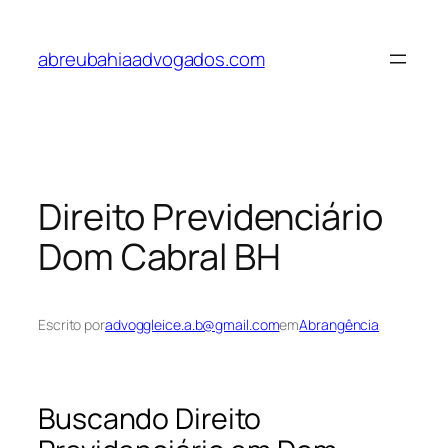
Pular
para
abreubahiaadvogados.com
o
conteúdo
Direito Previdenciário
Dom Cabral BH
Escrito por
advoggleice.a.b@gmail.com
em
Abrangência
Buscando Direito