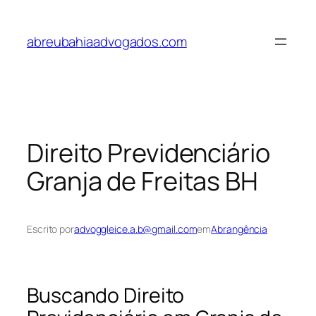
Pular
para
abreubahiaadvogados.com
o
conteúdo
Direito Previdenciário
Granja de Freitas BH
Escrito por
advoggleice.a.b@gmail.com
em
Abrangência
Buscando Direito