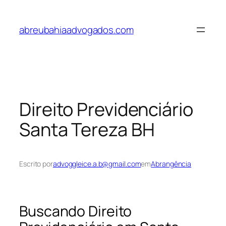
Pular
para
abreubahiaadvogados.com
o
conteúdo
Direito Previdenciário
Santa Tereza BH
Escrito por
advoggleice.a.b@gmail.com
em
Abrangência
Buscando Direito