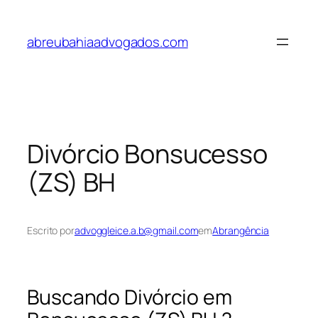
Pular
para
abreubahiaadvogados.com
o
conteúdo
Divórcio Bonsucesso
(ZS) BH
Escrito por
advoggleice.a.b@gmail.com
em
Abrangência
Buscando Divórcio em