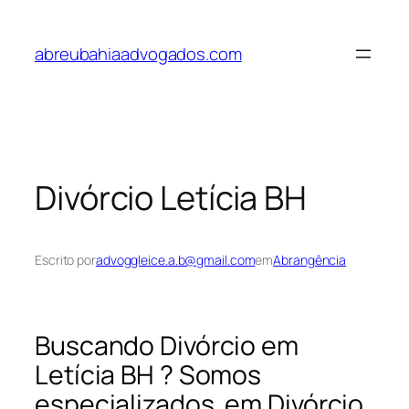
Pular
para
abreubahiaadvogados.com
o
conteúdo
Divórcio Letícia BH
Escrito por
advoggleice.a.b@gmail.com
em
Abrangência
Buscando Divórcio em
Letícia BH ? Somos
especializados em Divórcio