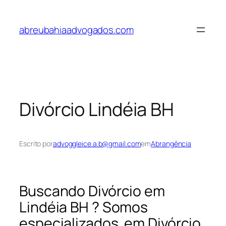
Pular
para
abreubahiaadvogados.com
o
conteúdo
Divórcio Lindéia BH
Escrito por
advoggleice.a.b@gmail.com
em
Abrangência
Buscando Divórcio em
Lindéia BH ? Somos
especializados em Divórcio