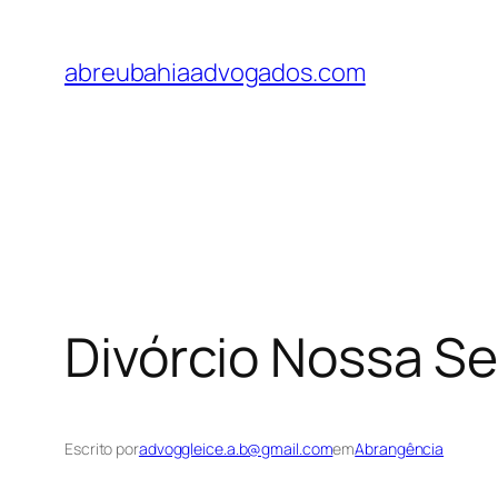
Pular
para
abreubahiaadvogados.com
o
conteúdo
Divórcio Nossa S
Escrito por
advoggleice.a.b@gmail.com
em
Abrangência