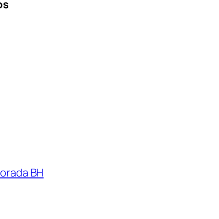
os
lvorada BH