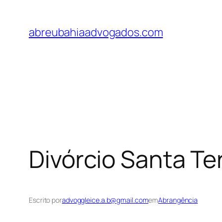
Pular
para
abreubahiaadvogados.com
o
conteúdo
Divórcio Santa Te
Escrito por
advoggleice.a.b@gmail.com
em
Abrangência