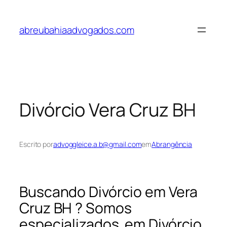
Pular
para
abreubahiaadvogados.com
o
conteúdo
Divórcio Vera Cruz BH
Escrito por
advoggleice.a.b@gmail.com
em
Abrangência
Buscando Divórcio em Vera
Cruz BH ? Somos
especializados em Divórcio