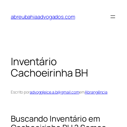
Pular
para
abreubahiaadvogados.com
o
conteúdo
Inventário
Cachoeirinha BH
Escrito por
advoggleice.a.b@gmail.com
em
Abrangência
Buscando Inventário em