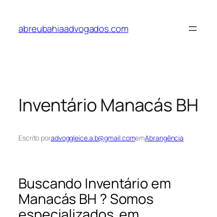
Pular
para
abreubahiaadvogados.com
o
conteúdo
Inventário Manacás BH
Escrito por
advoggleice.a.b@gmail.com
em
Abrangência
Buscando Inventário em
Manacás BH ? Somos
especializados em