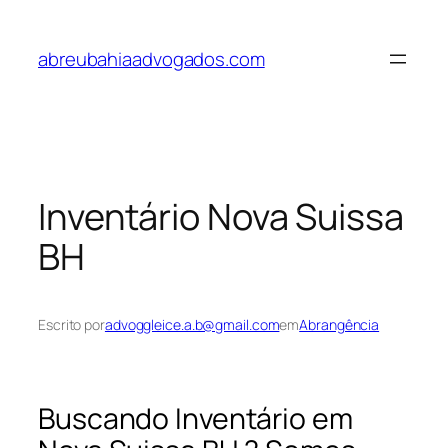
Pular
para
abreubahiaadvogados.com
o
conteúdo
Inventário Nova Suissa
BH
Escrito por
advoggleice.a.b@gmail.com
em
Abrangência
Buscando Inventário em