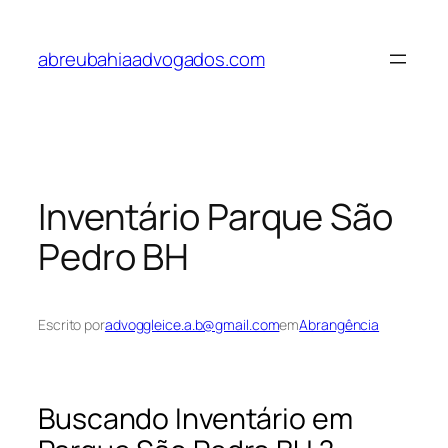
Pular
para
abreubahiaadvogados.com
o
conteúdo
Inventário Parque São
Pedro BH
Escrito por
advoggleice.a.b@gmail.com
em
Abrangência
Buscando Inventário em