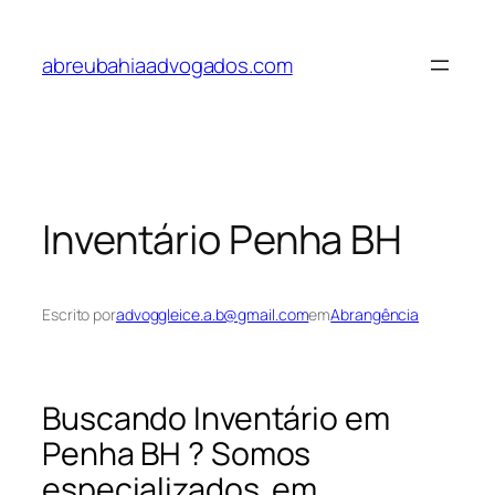
Pular
para
abreubahiaadvogados.com
o
conteúdo
Inventário Penha BH
Escrito por
advoggleice.a.b@gmail.com
em
Abrangência
Buscando Inventário em
Penha BH ? Somos
especializados em