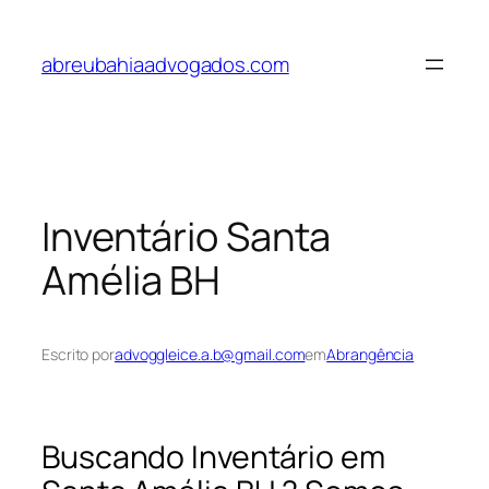
Pular
para
abreubahiaadvogados.com
o
conteúdo
Inventário Santa
Amélia BH
Escrito por
advoggleice.a.b@gmail.com
em
Abrangência
Buscando Inventário em