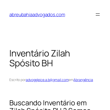
Pular
para
abreubahiaadvogados.com
o
conteúdo
Inventário Zilah
Spósito BH
Escrito por
advoggleice.a.b@gmail.com
em
Abrangência
Buscando Inventário em