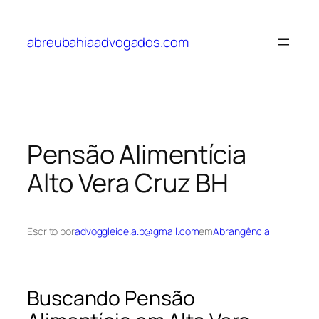
Pular
para
abreubahiaadvogados.com
o
conteúdo
Pensão Alimentícia
Alto Vera Cruz BH
Escrito por
advoggleice.a.b@gmail.com
em
Abrangência
Buscando Pensão