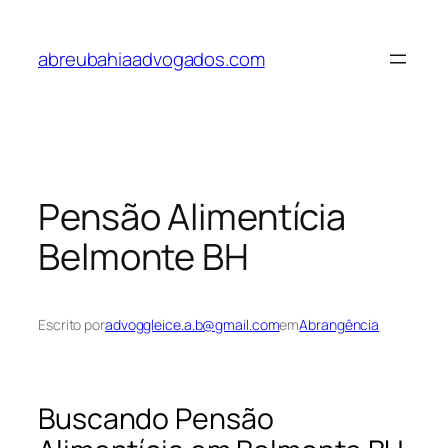
Pular
para
abreubahiaadvogados.com
o
conteúdo
Pensão Alimentícia
Belmonte BH
Escrito por
advoggleice.a.b@gmail.com
em
Abrangência
Buscando Pensão