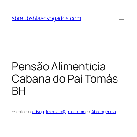
Pular
para
abreubahiaadvogados.com
o
conteúdo
Pensão Alimentícia
Cabana do Pai Tomás
BH
Escrito por
advoggleice.a.b@gmail.com
em
Abrangência