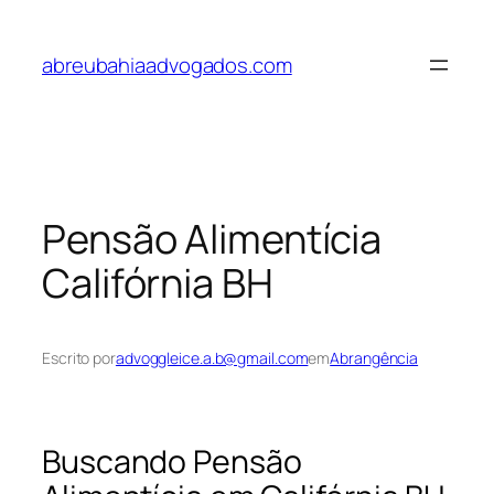
Pular
para
abreubahiaadvogados.com
o
conteúdo
Pensão Alimentícia
Califórnia BH
Escrito por
advoggleice.a.b@gmail.com
em
Abrangência
Buscando Pensão