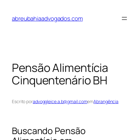
Pular
para
abreubahiaadvogados.com
o
conteúdo
Pensão Alimentícia
Cinquentenário BH
Escrito por
advoggleice.a.b@gmail.com
em
Abrangência
Buscando Pensão