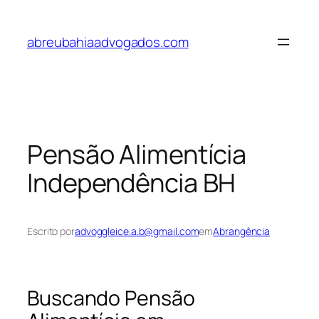
Pular
para
abreubahiaadvogados.com
o
conteúdo
Pensão Alimentícia
Independência BH
Escrito por
advoggleice.a.b@gmail.com
em
Abrangência
Buscando Pensão