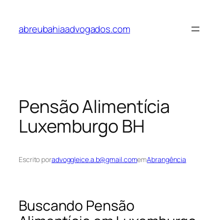
Pular
para
abreubahiaadvogados.com
o
conteúdo
Pensão Alimentícia
Luxemburgo BH
Escrito por
advoggleice.a.b@gmail.com
em
Abrangência
Buscando Pensão