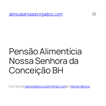
Pular
para
abreubahiaadvogados.com
o
conteúdo
Pensão Alimentícia
Nossa Senhora da
Conceição BH
Escrito por
advoggleice.a.b@gmail.com
em
Abrangência