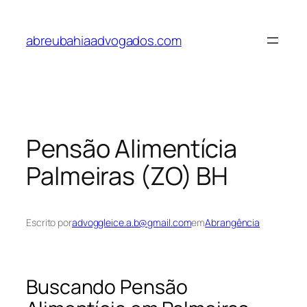
Pular
para
abreubahiaadvogados.com
o
conteúdo
Pensão Alimentícia
Palmeiras (ZO) BH
Escrito por
advoggleice.a.b@gmail.com
em
Abrangência
Buscando Pensão