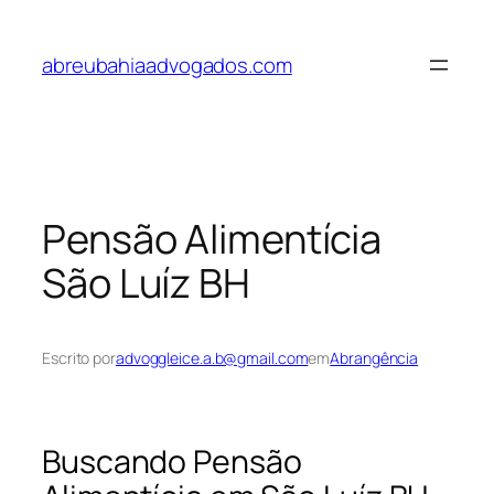
Pular
para
abreubahiaadvogados.com
o
conteúdo
Pensão Alimentícia
São Luíz BH
Escrito por
advoggleice.a.b@gmail.com
em
Abrangência
Buscando Pensão