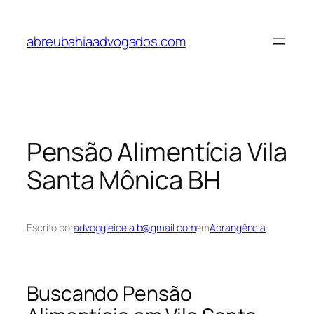
Pular
para
abreubahiaadvogados.com
o
conteúdo
Pensão Alimentícia Vila
Santa Mônica BH
Escrito por
advoggleice.a.b@gmail.com
em
Abrangência
Buscando Pensão