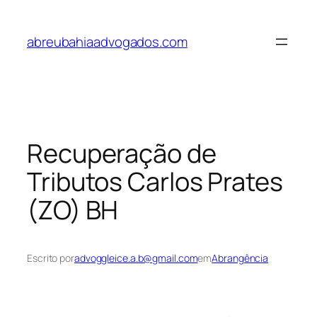
Pular
para
abreubahiaadvogados.com
o
conteúdo
Recuperação de
Tributos Carlos Prates
(ZO) BH
Escrito por
advoggleice.a.b@gmail.com
em
Abrangência