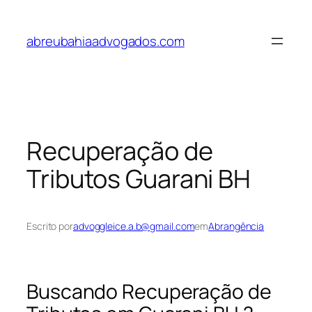
Pular
para
abreubahiaadvogados.com
o
conteúdo
Recuperação de
Tributos Guarani BH
Escrito por
advoggleice.a.b@gmail.com
em
Abrangência
Buscando Recuperação de