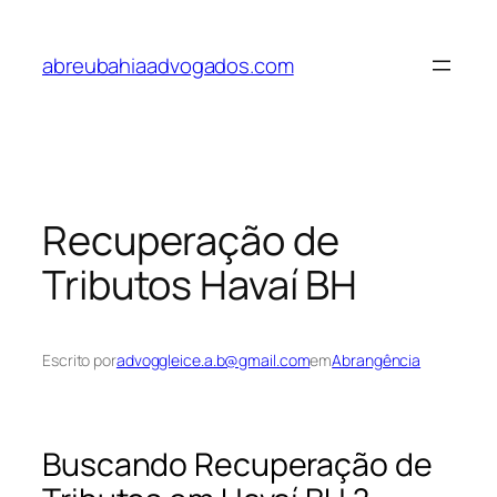
Pular
para
abreubahiaadvogados.com
o
conteúdo
Recuperação de
Tributos Havaí BH
Escrito por
advoggleice.a.b@gmail.com
em
Abrangência
Buscando Recuperação de