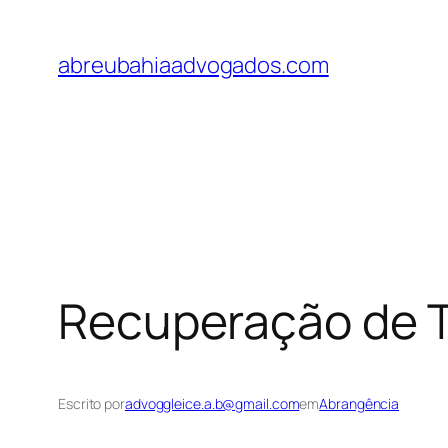
Pular
para
abreubahiaadvogados.com
o
conteúdo
Recuperação de Tr
Escrito por
advoggleice.a.b@gmail.com
em
Abrangência