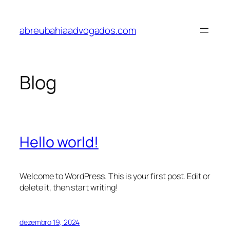
Pular
para
abreubahiaadvogados.com
o
conteúdo
Blog
Hello world!
Welcome to WordPress. This is your first post. Edit or
delete it, then start writing!
dezembro 19, 2024